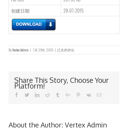
创建日期
28-07-2015
于
By
Vertex Admin
|
7月 28th, 2015
|
已关闭评论
二
零
一
五
年
Share This Story, Choose Your
七
Platform!
月
二
Facebook
Twitter
Linkedin
Reddit
Tumblr
Google+
Pinterest
Vk
Email
十
八
日
举
行
之
About the Author:
Vertex Admin
股