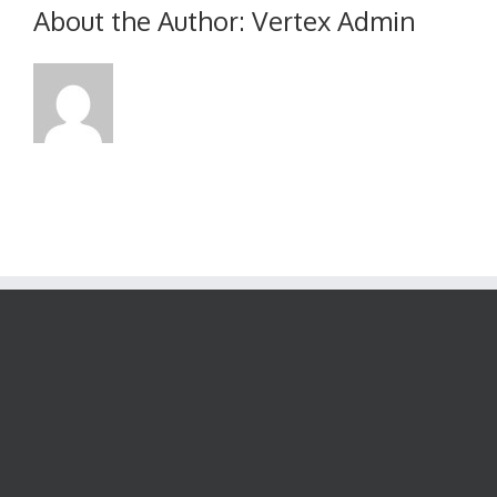
期
About the Author:
Vertex Admin
五）
举
行
之
二
零
一
二
年
股
东
周
年
大
会
之
代
表
委
任
表
格