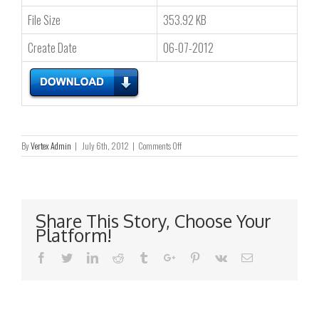
File Size
353.92 KB
Create Date
06-07-2012
on
By
Vertex Admin
|
July 6th, 2012
|
Comments Off
将
于
二
零
一
Share This Story, Choose Your
二
Platform!
年
八
Facebook
Twitter
Linkedin
Reddit
Tumblr
Google+
Pinterest
Vk
Email
月
十
七
日
（星