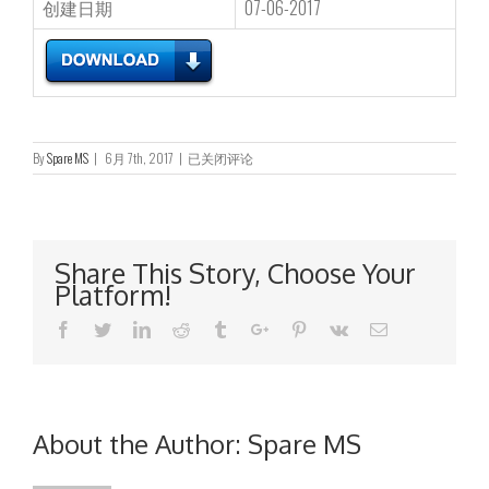
创建日期
07-06-2017
延
By
Spare MS
|
6月 7th, 2017
|
已关闭评论
期
召
开
董
事
Share This Story, Choose Your
会
Platform!
会
议
Facebook
Twitter
Linkedin
Reddit
Tumblr
Google+
Pinterest
Vk
Email
About the Author:
Spare MS