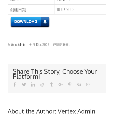
創建日期
10-07-2003
建
By
Vertex Admin
|
七月 10th, 2003
|
已關閉迴響。
議
發
行
紅
股、
Share This Story, Choose Your
發
Platform!
行
及
Facebook
Twitter
Linkedin
Reddit
Tumblr
Google+
Pinterest
Vk
Email
回
購
股
份
之
一
About the Author:
Vertex Admin
般