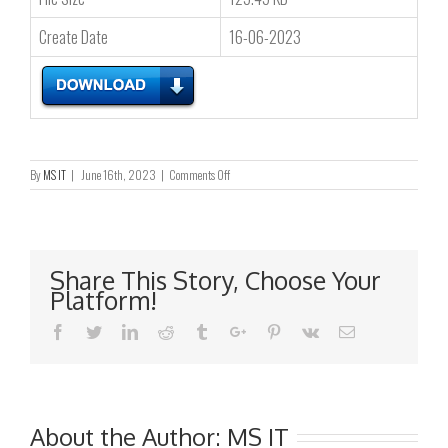
Create Date
16-06-2023
on
By
MS IT
|
June 16th, 2023
|
Comments Off
截
至
二
零
二
Share This Story, Choose Your
三
Platform!
年
五
Facebook
Twitter
Linkedin
Reddit
Tumblr
Google+
Pinterest
Vk
Email
月
三
十
一
日
止
About the Author:
MS IT
之