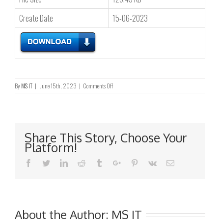
Create Date
15-06-2023
on
By
MS IT
|
June 15th, 2023
|
Comments Off
截
至
二
零
二
Share This Story, Choose Your
三
Platform!
年
四
Facebook
Twitter
Linkedin
Reddit
Tumblr
Google+
Pinterest
Vk
Email
月
三
十
日
止
之
About the Author:
MS IT
股