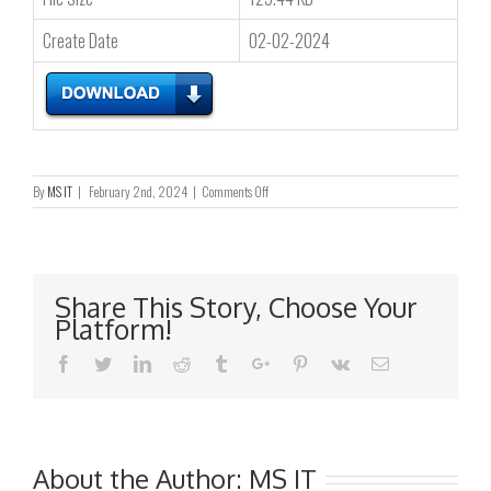
Create Date
02-02-2024
on
By
MS IT
|
February 2nd, 2024
|
Comments Off
截
至
二
零
二
Share This Story, Choose Your
四
Platform!
年
一
Facebook
Twitter
Linkedin
Reddit
Tumblr
Google+
Pinterest
Vk
Email
月
三
十
一
日
止
About the Author:
MS IT
之