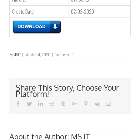
Create Date
02-03-2020
on
By
MS IT
|
March 2nd, 2020
|
Comments Off
截
至
二
零
二
Share This Story, Choose Your
零
Platform!
年
二
Facebook
Twitter
Linkedin
Reddit
Tumblr
Google+
Pinterest
Vk
Email
月
二
十
九
日
止
About the Author:
MS IT
之