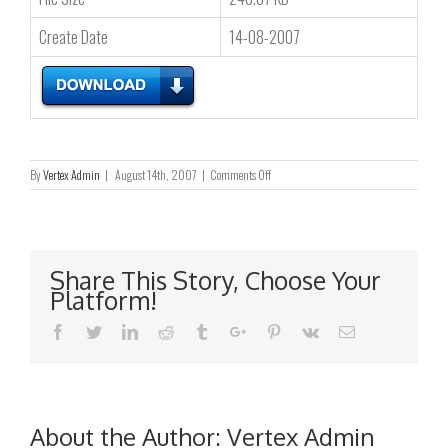
Create Date
14-08-2007
on
By
Vertex Admin
|
August 14th, 2007
|
Comments Off
截
至
二
零
零
Share This Story, Choose Your
七
Platform!
年
六
Facebook
Twitter
Linkedin
Reddit
Tumblr
Google+
Pinterest
Vk
Email
月
三
十
日
止
第
About the Author:
Vertex Admin
一