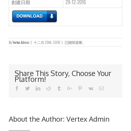
創建日期
29-12-2016
業
By
Vertex Admin
|
十二月 29th, 2016
|
已關閉迴響。
績
報
告
2003
Share This Story, Choose Your
Platform!
Facebook
Twitter
Linkedin
Reddit
Tumblr
Google+
Pinterest
Vk
Email
About the Author:
Vertex Admin