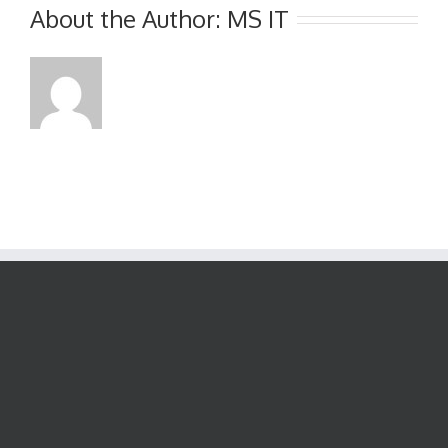
刊
About the Author:
MS IT
发
年
度
报
告、
通
函、
股
东
周
年
大
会
通
告
及
代
表
委
任
表
格
之
通