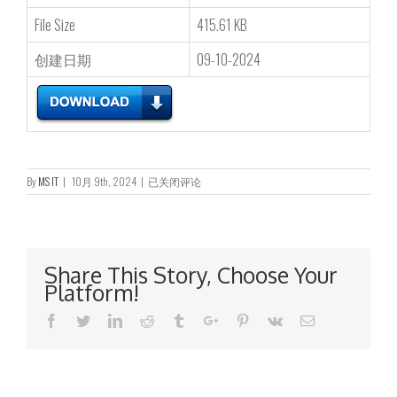
File Size
415.61 KB
创建日期
09-10-2024
致
By
MS IT
|
10月 9th, 2024
|
已关闭评论
登
记
股
东
之
Share This Story, Choose Your
通
Platform!
知
信
Facebook
Twitter
Linkedin
Reddit
Tumblr
Google+
Pinterest
Vk
Email
函
及
回
条
–