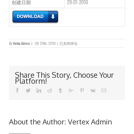
创建日期
29-01-2010
董
By
Vertex Admin
|
1月 29th, 2010
|
已关闭评论
事
会
会
议
召
Share This Story, Choose Your
开
Platform!
日
期
Facebook
Twitter
Linkedin
Reddit
Tumblr
Google+
Pinterest
Vk
Email
About the Author:
Vertex Admin