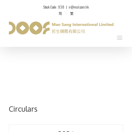
Stock Code : 938
|
ir@msil.com.hk
简
繁
Circulars