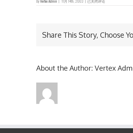
截
By
Vertex Admin
|
11月 14th, 2003
|
已关闭评论
至
二
零
零
三
Share This Story, Choose Y
年
九
月
三
十
日
止
About the Author:
Vertex Adm
六
个
月
未
经
审
核
业
绩