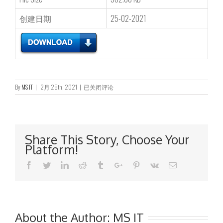
创建日期
25-02-2021
持
By
MS IT
|
2月 25th, 2021
|
已关闭评论
续
关
连
交
易
Share This Story, Choose Your
有
Platform!
关
提
Facebook
Twitter
Linkedin
Reddit
Tumblr
Google+
Pinterest
Vk
Email
供
物
业
管
理
服
About the Author:
MS IT
务