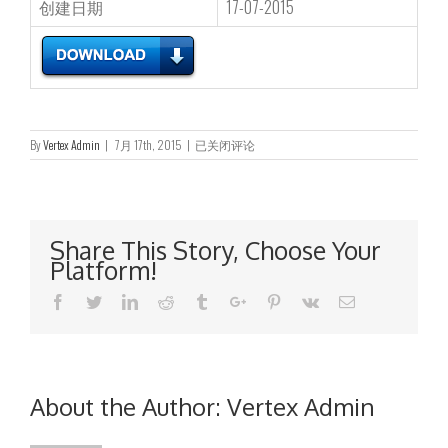
创建日期
17-07-2015
澄
By
Vertex Admin
|
7月 17th, 2015
|
已关闭评论
清
公
告
Share This Story, Choose Your
Platform!
Facebook
Twitter
Linkedin
Reddit
Tumblr
Google+
Pinterest
Vk
Email
About the Author:
Vertex Admin