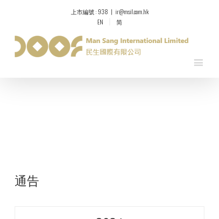
上市編號 : 938
|
ir@msil.com.hk
EN
简
通告