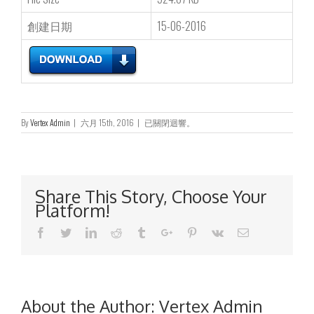
創建日期
15-06-2016
將
By
Vertex Admin
|
六月 15th, 2016
|
已關閉迴響。
於
2016
年
7
月
Share This Story, Choose Your
15
Platform!
日
（星
Facebook
Twitter
Linkedin
Reddit
Tumblr
Google+
Pinterest
Vk
Email
期
五）
舉
行
之
股
About the Author:
Vertex Admin
東