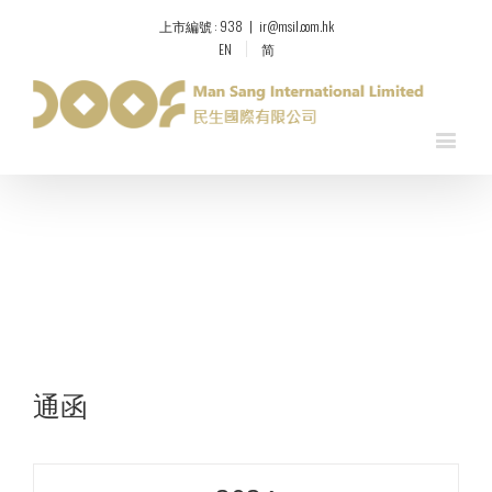
上市編號 : 938
|
ir@msil.com.hk
EN
简
通函