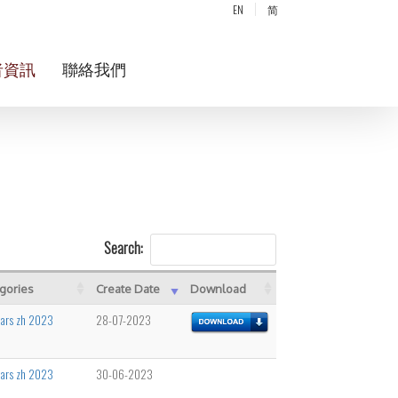
EN
简
者資訊
聯絡我們
Search:
gories
Create Date
Download
lars zh 2023
28-07-2023
lars zh 2023
30-06-2023