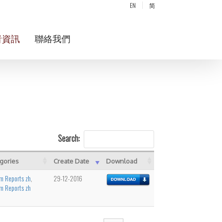
EN
简
者資訊
聯絡我們
Search:
gories
Create Date
Download
im Reports zh
,
29-12-2016
im Reports zh